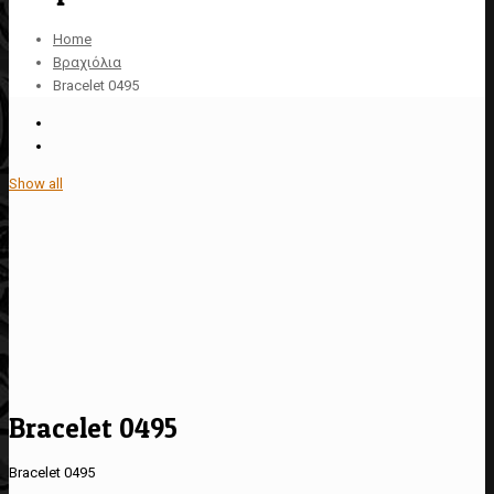
Home
Βραχιόλια
Bracelet 0495
Show all
Bracelet 0495
Bracelet 0495