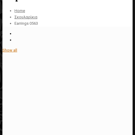
Home
Σκουλαρίκια
Earrings 0563
Show all