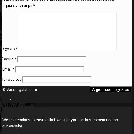
σημειώνονται με
*
Σχόλιο
*
Όνομα
*
Email
*
Ιστότοπος
© Vasso-galati.com
We use cookies to ensure that we give you the best experience on
our website.