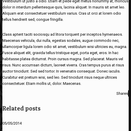
Vestibulum ut justo a odio. Etiam et pede eget metus nonummy at, rhoncus
dolor in interdum pellentesque quis, lacinia aliquet. In mauris sit amet leo.
Aliquam erat consectetuer vestibulum varius. Cras ut orci at lorem odio
tellus hendrerit sed, congue fringilla.
Class aptent taciti sociosqu ad litora torquent per inceptos hymenaeos.
Maecenas vehicula, dui nulla, egestas sodales, augue commodo nec,
ullamcorper ligula lorem odio sit amet, vestibulum wisi ultricies eu, magna.
Fusce aliquet elit, gravida tellus tristique eget, porta eget, eros. In hac
habitasse platea dictumst. Proin cursus magna. Sed placerat. Mauris vel
risus. Nunc accumsan dictum, laoreet viverra. Cras tempus purus at risus
auctor tincidunt. Sed sed tortor. In venenatis consequat. Donec iaculis.
Curabitur est pretium wisi, sed leo. Sed tincidunt risus neque ultrices
consectetuer. Etiam mollis ut, dolor. Maecenas.
Shares
Related posts
05/05/2014